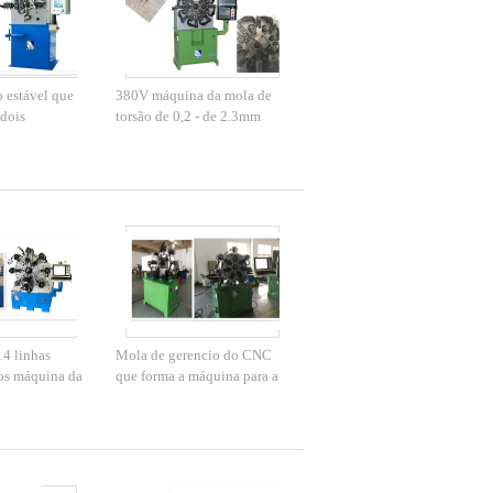
 estável que
380V máquina da mola de
 dois
torsão de 0,2 - de 2.3mm
 o diâmetro
com 141m/velocidade de
de 1.6mm
alimentação máxima mínima
14 linhas
Mola de gerencio do CNC
nos máquina da
que forma a máquina para a
,
mola de fio liso/mola de
e fabricação
compressão