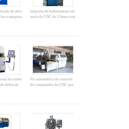
essão de dois
máquina de bobinamento da
faz a máquina
mola do CNC de 2.6mm com
material 2,0 -
controle numérico
automatizado
uina da torsão
Fio automático do controle
de dobra da
de computador do CNC que
 alta
forma a operação
a mola do CNC
conveniente da linha central
da máquina 10