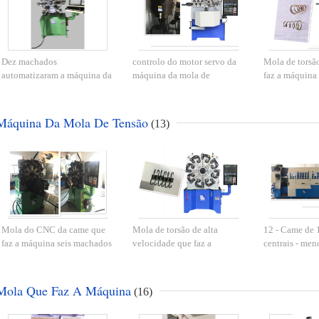
Dez machados
controlo do motor servo da
Mola de torsão
automatizaram a máquina da
máquina da mola de
faz a máquina
mola de torsão, mola do
compressão 5.5kw para o
machados para
CNC que forma a máquina
tamanho 4.0mm do fio
fio de 0,15 - 
Máquina Da Mola De Tensão
(13)
Mola do CNC da came que
Mola de torsão de alta
12 - Came de 
faz a máquina seis machados
velocidade que faz a
centrais - me
com função dianteira da
máquina com
mola de tensão
rotação
110m/velocidade de
equipamento d
alimentação mínima do fio
da mola
Mola Que Faz A Máquina
(16)