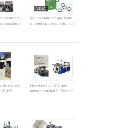
io do material
Mola automática que forma
a a máquina e
a máquina, máquina da mola
m sistema de
do CNC com 100KG
CNC
Decoiler
io do elevado
Fio estável do CNC que
2D, três
forma o material 2 - 5mm do
de a formação
fio da mola da máquina com
to
os oito a dez machados