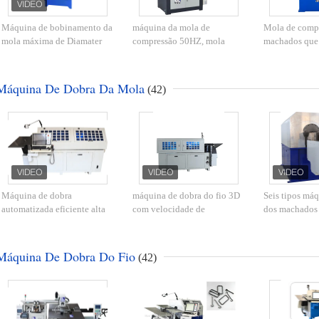
Máquina de bobinamento da
máquina da mola de
Mola de compr
mola máxima de Diamater
compressão 50HZ, mola
machados que 
4.0mm do fio com os três a
industrial que faz o
da bobina com 
cinco machados
equipamento para o
5.0mm do fio
diâmetro 2,5 - 6.0mm
Máquina De Dobra Da Mola
(42)
Máquina de dobra
máquina de dobra do fio 3D
Seis tipos máq
automatizada eficiente alta
com velocidade de
dos machados 
da mola com dez machados
alimentação máxima 70m de
mola/Coiler de
oito machados de dez
velocidade d
machados/minuto
Máquina De Dobra Do Fio
(42)