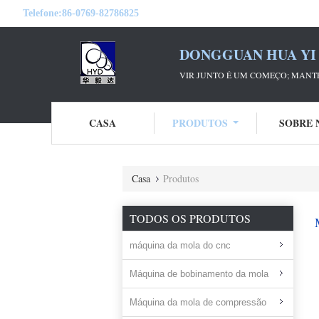
Telefone:
86-0769-82786825
DONGGUAN HUA YI 
VIR JUNTO É UM COMEÇO; MANTE
CASA
PRODUTOS
SOBRE 
Casa
Produtos
TODOS OS PRODUTOS
máquina da mola do cnc
Máquina de bobinamento da mola
Máquina da mola de compressão