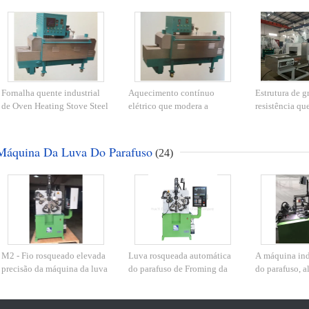
Fornalha quente industrial
Aquecimento contínuo
Estrutura de g
de Oven Heating Stove Steel
elétrico que modera a
resistência qu
Tempering da mola do vento
fornalha para o material da
dispositivo d
mola de 0,10 - de 6.0mm
Hot Wind Mix
Máquina Da Luva Do Parafuso
(24)
M2 - Fio rosqueado elevada
Luva rosqueada automática
A máquina indu
precisão da máquina da luva
do parafuso de Froming da
do parafuso, a
do parafuso M16 que forma
mola de bobina do CNC de
380V rosqueo
a máquina
2.7KW M24 que faz a
da luva
máquina