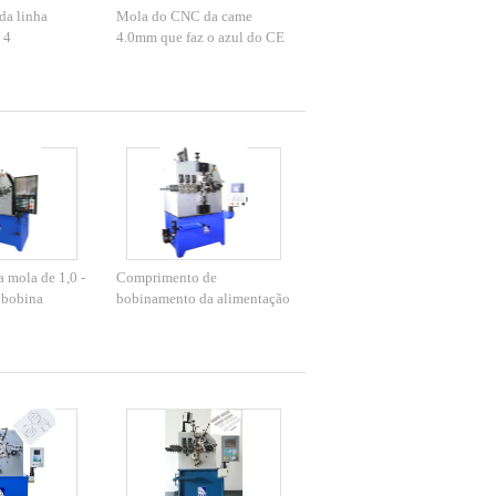
da linha
Mola do CNC da came
 4
4.0mm que faz o azul do CE
torsão da
IS09001 do motor de Sanyo
z a máquina
do equipamento
a mola de 1,0 -
Comprimento de
 bobina
bobinamento da alimentação
a da
do fio da máquina da mola
anterior
do diâmetro de fio de três a
cinco machados ilimitado