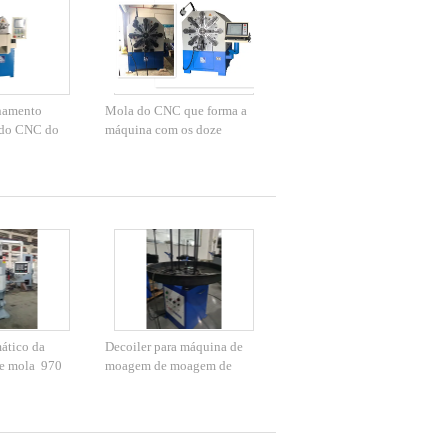
namento
Mola do CNC que forma a
 do CNC do
máquina com os doze
pressão que
machados que gerenciem o
 com 0,15 -
fio que forma a máquina
ático da
Decoiler para máquina de
de mola 970
moagem de moagem de
rinding
pequeno porte com diâmetro
de 1100 mm e equipamento
de alimentação de fio de
carga de 100 kg