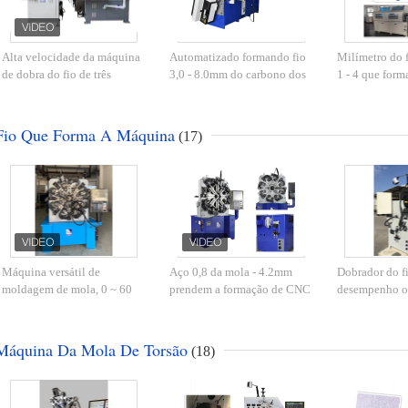
Alta velocidade da máquina
Automatizado formando fio
Milímetro do f
de dobra do fio de três
3,0 - 8.0mm do carbono dos
1 - 4 que form
machados 2D para o aço
machados da máquina de
o dobrador co
duro da mola 1 - 3
dobra 10 do fio o baixo
controlo do 
milímetros
Fio Que Forma A Máquina
(17)
Máquina versátil de
Aço 0,8 da mola - 4.2mm
Dobrador do f
moldagem de mola, 0 ~ 60
prendem a formação de CNC
desempenho o 
RPM 5.5KW servomotor
Controlller 100KG Decoiler
machados pren
com 4,2mm Spring Wire
da máquina
do equipamen
Máquina Da Mola De Torsão
(18)