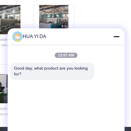
HUA YI DA
rande
economia de energia quente
e modera o
de moderação contínua do
e Oven With
vento da fornalha 20KW
12:07 AM
ing
para o fio de 0,10 - de 6.0mm
Good day, what product are you looking 
for?
strial da luva
Máquina rosqueada anterior
lta velocidade
da fabricação da luva do
u a máquina
parafuso da auto mola de
cinco machados