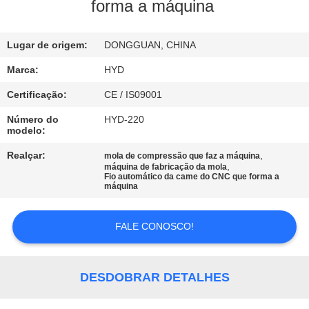
CONTROLE
forma a máquina
DA
Lugar de origem:
DONGGUAN, CHINA
QUALIDADE
Marca:
HYD
CONTACTE-
Certificação:
CE / IS09001
NOS
Número do
HYD-220
modelo:
NOTÍCIA
Realçar:
,
mola de compressão que faz a máquina
,
máquina de fabricação da mola
Fio automático da came do CNC que forma a
máquina
PEÇA
UMAS
FALE CONOSCO!
CITAÇÕES
DESDOBRAR DETALHES
MAPA