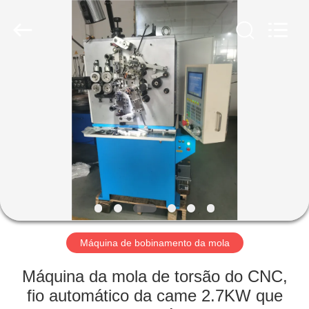
Hua
Yi
Da
Spring
Machinery
Co.,
Ltd.
All
CASA
Rights
Reserved.
PRODUTOS
SOBRE
NÓS
EXCURSÃO
DA
Máquina de bobinamento da mola
FÁBRICA
Máquina da mola de torsão do CNC,
fio automático da came 2.7KW que