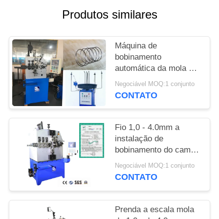
DO
Produtos similares
SITE
Máquina de
PRIVACY
bobinamento
POLICY
automática da mola de
torsão 380V com
Negociável MOQ:1 conjunto
sistema 2.7KW servo
CONTATO
Fio 1,0 - 4.0mm a
instalação de
bobinamento do campo
da máquina da mola de
Negociável MOQ:1 conjunto
três machados
CONTATO
Prenda a escala mola