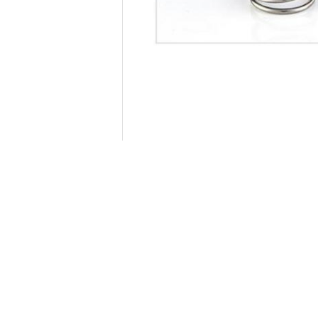
ETIQUETA:
mola de compressão que faz 
CONTACTO
Dongguan Hua Yi Da Spring Machinery Co.,
Ltd
Pessoa de Contato:
zoey