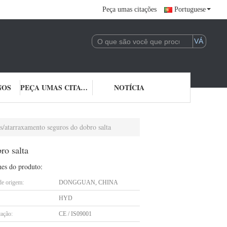
Peça umas citações
Portuguese
NOS
PEÇA UMAS CITAÇÕES
NOTÍCIA
/atarraxamento seguros do dobro salta
ro salta
hes do produto:
de origem:
DONGGUAN, CHINA
HYD
cação:
CE / IS09001