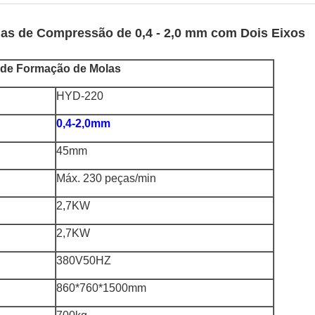
as de Compressão de 0,4 - 2,0 mm com Dois Eixos
 de Formação de Molas
HYD-220
0,4-2,0mm
45mm
Máx. 230 peças/min
2,7KW
2,7KW
380V50HZ
860*760*1500mm