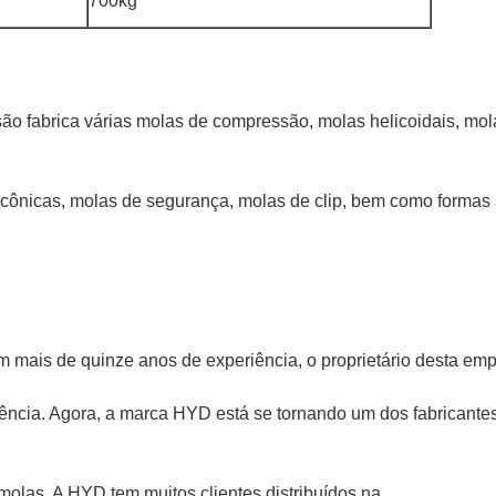
700kg
o fabrica várias molas de compressão, molas helicoidais, mol
 cônicas, molas de segurança, molas de clip, bem como formas
 mais de quinze anos de experiência, o proprietário desta em
riência. Agora, a marca HYD está se tornando um dos fabricant
olas. A HYD tem muitos clientes distribuídos na