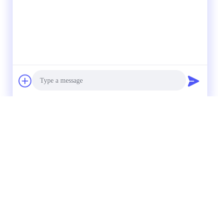
Photo
Video Call
mente para nós
Audio Call