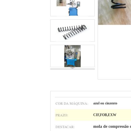
COR DA MÁQUINA:
azul ou cinzento
PRAZO:
CIF,FOB,EXW
DESTACAR:
mola de compressão 