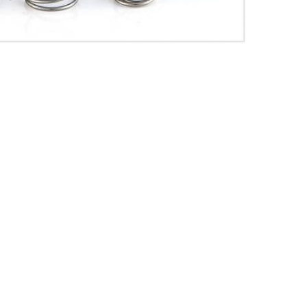
,
,
a máquina
máquina da fabricação da mola
mola que faz o equipamento
Envie sua pergunta direta