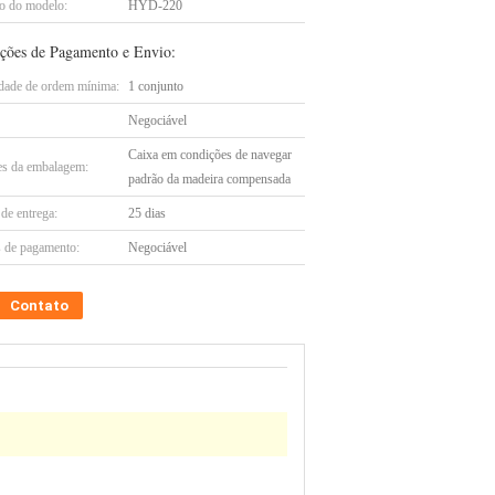
 do modelo:
HYD-220
ções de Pagamento e Envio:
dade de ordem mínima:
1 conjunto
Negociável
Caixa em condições de navegar
es da embalagem:
padrão da madeira compensada
de entrega:
25 dias
 de pagamento:
Negociável
Contato