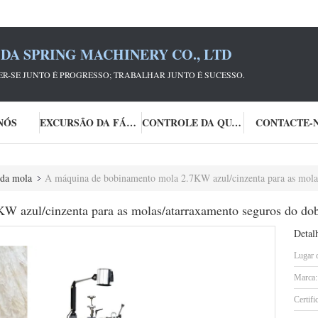
DA SPRING MACHINERY CO., LTD
R-SE JUNTO É PROGRESSO; TRABALHAR JUNTO É SUCESSO.
NÓS
EXCURSÃO DA FÁBRICA
CONTROLE DA QUALIDADE
CONTACTE-
 da mola
A máquina de bobinamento mola 2.7KW azul/cinzenta para as molas
 azul/cinzenta para as molas/atarraxamento seguros do dob
Detal
Lugar 
Marca:
Certifi